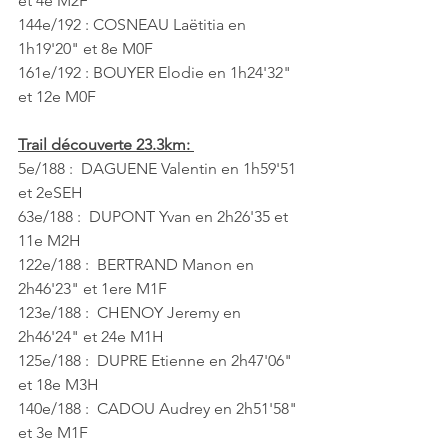
et 4e M2F
144e/192 : COSNEAU Laëtitia en 
1h19'20" et 8e M0F
161e/192 : BOUYER Elodie en 1h24'32" 
et 12e M0F
Trail découverte 23.3km: 
5e/188 :  DAGUENE Valentin en 1h59'51 
et 2eSEH
63e/188 :  DUPONT Yvan en 2h26'35 et 
11e M2H
122e/188 :  BERTRAND Manon en 
2h46'23" et 1ere M1F
123e/188 :  CHENOY Jeremy en 
2h46'24" et 24e M1H
125e/188 :  DUPRE Etienne en 2h47'06" 
et 18e M3H
140e/188 :  CADOU Audrey en 2h51'58" 
et 3e M1F