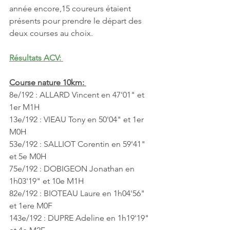
année encore,15 coureurs étaient 
présents pour prendre le départ des 
deux courses au choix.
Résultats ACV: 
Course nature 10km: 
8e/192 : ALLARD Vincent en 47'01" et 
1er M1H
13e/192 : VIEAU Tony en 50'04" et 1er 
M0H
53e/192 : SALLIOT Corentin en 59'41" 
et 5e M0H
75e/192 : DOBIGEON Jonathan en 
1h03'19" et 10e M1H
82e/192 : BIOTEAU Laure en 1h04'56" 
et 1ere M0F
143e/192 : DUPRE Adeline en 1h19'19" 