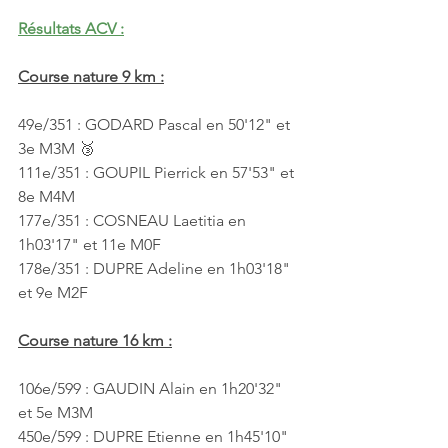
Résultats ACV :
Course nature 9 km :
49e/351 : GODARD Pascal en 50'12" et 
3e M3M 🥉
111e/351 : GOUPIL Pierrick en 57'53" et 
8e M4M
177e/351 : COSNEAU Laetitia en 
1h03'17" et 11e M0F
178e/351 : DUPRE Adeline en 1h03'18" 
et 9e M2F
Course nature 16 km :
106e/599 : GAUDIN Alain en 1h20'32" 
et 5e M3M
450e/599 : DUPRE Etienne en 1h45'10" 