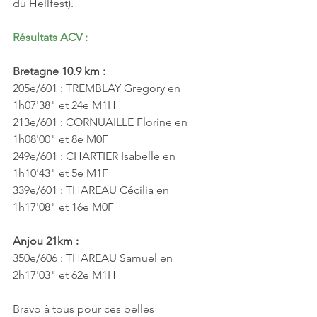
du Hellfest).
Résultats ACV :
Bretagne 10.9 km :
205e/601 : TREMBLAY Gregory en 
1h07'38" et 24e M1H
213e/601 : CORNUAILLE Florine en 
1h08'00" et 8e M0F
249e/601 : CHARTIER Isabelle en 
1h10'43" et 5e M1F
339e/601 : THAREAU Cécilia en 
1h17'08" et 16e M0F 
Anjou 21km :
350e/606 : THAREAU Samuel en 
2h17'03" et 62e M1H
Bravo à tous pour ces belles 