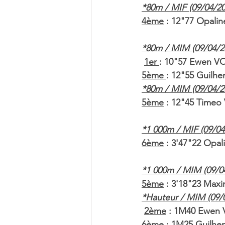
*80m / MIF (09/04/202
4ème
 : 12"77 Opali
*80m / MIM (09/04/202
1er 
: 10"57 Ewen V
5ème 
: 12"55 Guil
*80m / MIM (09/04/202
5ème
 : 12"45 Timeo
*1 000m / MIF (09/04
6ème
 : 3'47"22 Opa
*1 000m / MIM (09/04
5ème
 : 3'18"23 Ma
*Hauteur / MIM (09/0
2ème
 : 1M40 Ewen
6ème
 : 1M25 Guilh