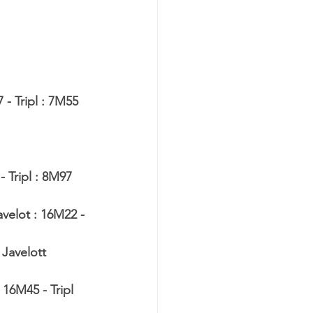
- Tripl : 7M55 
 Tripl : 8M97 
elot : 16M22 - 
Javelott 
16M45 - Tripl 