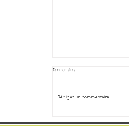
Commentaires
Rédigez un commentaire...
Champto Trail d'Orée - 05/07/2026 -
Champtoceaux 49