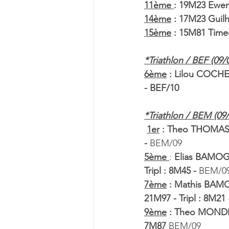
11ème 
: 19M23 Ewe
14ème
 : 17M23 Gui
15ème
 : 15M81 Tim
*Triathlon / BEF (09/
6ème
 : Lilou COCHET
- BEF/10
*Triathlon / BEM (09
1er
 : Theo THOMAS 86
- 
BEM/09 
5ème 
: 
Elias BAMOGO
Tripl : 8M45 - 
BEM/09
7ème
 : Mathis BAMO
21M97 - Tripl : 8M21
9ème
 : Theo MONDES
7M87
 BEM/09