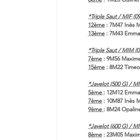
*Triple Saut / MIF (0
12ème
 : 7M47 Inès
13ème
 : 7M43 Emm
*Triple Saut / MIM (0
7ème
 : 9M56 Maxi
15ème
 : 8M22 Time
*Javelot (500 G) / MI
5ème 
: 12M12 Emm
7ème
 : 10M87 Inès 
9ème 
: 8M24 Opalin
*Javelot (600 G) / MI
8ème
 : 23M05 Max