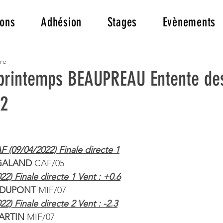
ions
Adhésion
Stages
Evènements
ure
printemps BEAUPREAU Entente d
22
F (09/04/2022) Finale directe 1
 GALAND 
CAF/05
2) Finale directe 1 Vent : +0.6
 DUPONT 
MIF/07
2) Finale directe 2 Vent : -2.3
MARTIN 
MIF/07