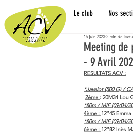
Le club
Nos sect
15 juin 2023
2 min de lect
Meeting de 
- 9 Avril 20
RESULTATS ACV :
*Javelot (500 G) / CA
2ème 
: 20M34 Lou
*80m / MIF (09/04/202
4ème : 
12"45 Emma
*80m / MIF (09/04/202
6ème : 
12"82 Inès 