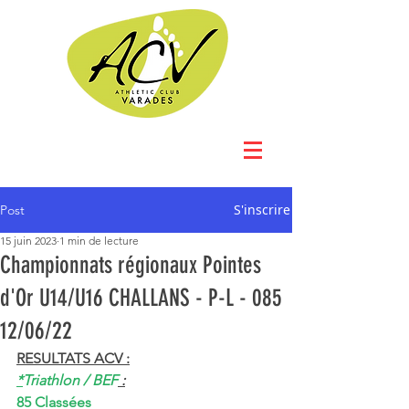
S'inscrire
Post
15 juin 2023
1 min de lecture
Championnats régionaux Pointes
d'Or U14/U16 CHALLANS - P-L - 085
12/06/22
RESULTATS ACV :
*
Triathlon / BEF
 :
85 Classées