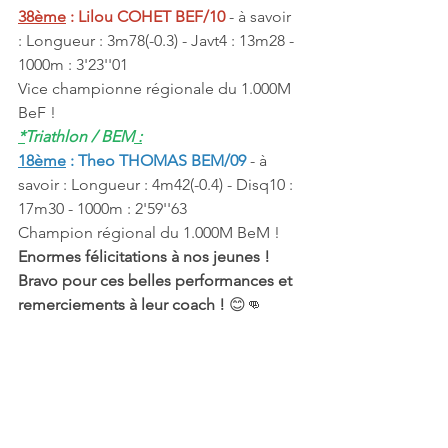
38ème
 : Lilou COHET BEF/10
 - à savoir 
: Longueur : 3m78(-0.3) - Javt4 : 13m28 - 
1000m : 3'23''01
Vice championne régionale du 1.000M 
BeF ! 
*
Triathlon / BEM
 :
18ème
 : Theo THOMAS BEM/09
 - à 
savoir : Longueur : 4m42(-0.4) - Disq10 : 
17m30 - 1000m : 2'59''63
Champion régional du 1.000M BeM ! 
Enormes félicitations à nos jeunes ! 
Bravo pour ces belles performances et 
remerciements à leur coach ! 
😊👊