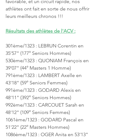
favorable, et un circuit rapide, nos 
athlètes ont fait en sorte de nous offrir 
leurs meilleurs chronos !!!
Résultats des athlètes de l'ACV :
301ème/1323 : LEBRUN Corentin en 
35'57" (177° Seniors Hommes)
530ème/1323 : QUONIAM François en 
39'07" (44° Masters 1 Homme)
791ème/1323 : LAMBERT Axelle en 
43'18" (59° Seniors Femmes)
991ème/1323 : GODARD Alexis en 
48'11" (392° Seniors Hommes)
992ème/1323 : CARCOUET Sarah en 
48'12" (109° Seniors Femmes)
1061ème/1323 : GODARD Pascal en 
51'22" (22° Masters Hommes)
1086ème/1323 : OGER Anita en 53'13" 