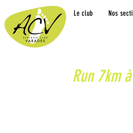
Le club
Nos sect
Run 7km à