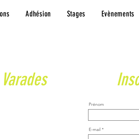
ions
Adhésion
Stages
Evènements
 Varades
Insc
Prénom
E-mail