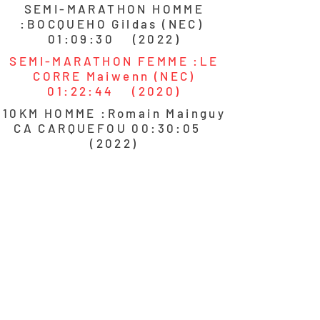
SEMI-MARATHON HOMME
:BOCQUEHO Gildas (NEC)
01:09:30 (2022)
SEMI-MARATHON FEMME :LE
CORRE Maiwenn (NEC)
01:22:44 (2020)
10KM HOMME :Romain Mainguy
CA CARQUEFOU 00:30:05
(2022)
10 KM FEMME :RENOU Loann
ENA ATHLETISME TIERCE
00:37:30 (2022)
5 KM HOMME :ROUTHIAU Noé
(Stade Lavallois) 00:15:13
(2022)
5 KM FEMME :JOUBERT Solène
(AS ST Barthélemy) 00:17:58
(2022)