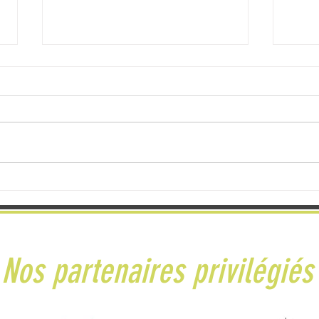
Maré T
Ultra Marin - 28/06/2026 - Golfe du
Morbihan 56
Nos partenaires privilégiés