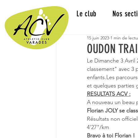
Le club
Nos sect
15 juin 2023
1 min de lect
OUDON TRAIL
Le Dimanche 3 Avril 
classement" avec 3 p
enfants.Les parcours
et quelques parties
RESULTATS ACV :
A nouveau un beau p
Florian JOLY se clas
Résultats non officie
4'27"/km
Bravo à toi Florian !