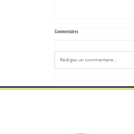
Commentaires
Rédigez un commentaire...
Champto Trail d'Orée - 05/07/2026 -
Champtoceaux 49