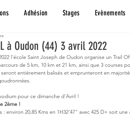
ions
Adhésion
Stages
Evènements
ure
 à Oudon (44) 3 avril 2022
2022 l'école Saint Joseph de Oudon organise un Trail Of
arcours de 5 km, 10 km et 21 km, ainsi que 3 courses po
 seront entièrement balisés et emprunteront en majorit
 goudronnées.
odium pour ce dimanche d'Avril !
se 2ème ! 
ls : environ 20,85 Kms en 1H32'47" avec 425 D+ soit une 