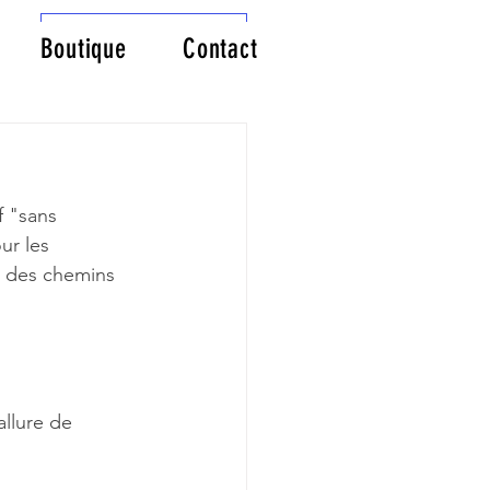
Connexion/Inscription
Boutique
Contact
f "sans 
ur les 
é des chemins 
allure de 