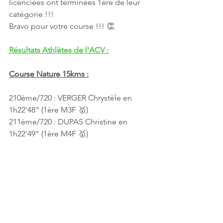
licenciées ont terminées 1ère de leur 
catégorie !!!
Bravo pour votre course !!! 👏
Résultats Athlètes de l'ACV :
Course Nature 15kms :
210ème/720 : VERGER Chrystèle en 
1h22'48" (1ère M3F 🥇)
211ème/720 : DUPAS Christine en 
1h22'49" (1ère M4F 🥇)