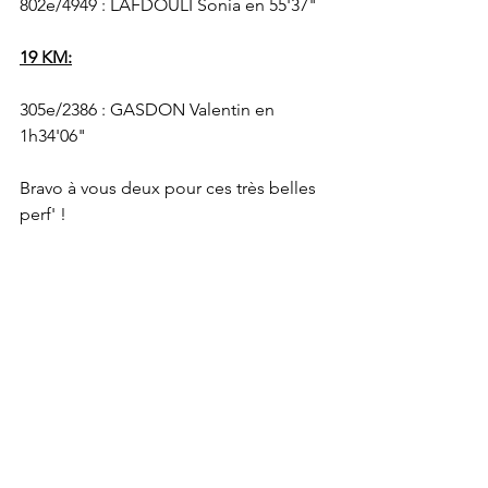
802e/4949 : LAFDOULI Sonia en 55'37" 
19 KM:
305e/2386 : GASDON Valentin en 
1h34'06"
Bravo à vous deux pour ces très belles 
perf' !