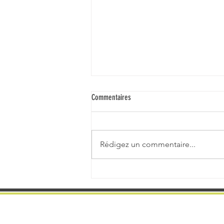
Commentaires
Rédigez un commentaire...
Champto Trail d'Orée - 05/07/2026 -
Champtoceaux 49