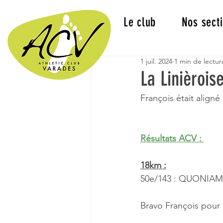
Le club
Nos sect
1 juil. 2024
1 min de lectur
La Linièrois
François était aligné
Résultats ACV : 
18km :
50e/143 : QUONIAM 
Bravo François pour 