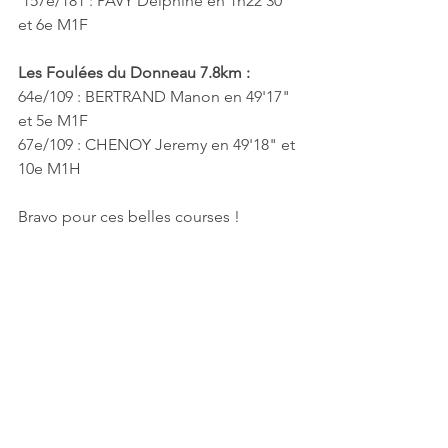
 157e/181 : PAVY Delphine en 1h22'30" 
et 6e M1F
Les Foulées du Donneau 7.8km : 
64e/109 : BERTRAND Manon en 49'17" 
et 5e M1F
67e/109 : CHENOY Jeremy en 49'18" et 
10e M1H
Bravo pour ces belles courses !