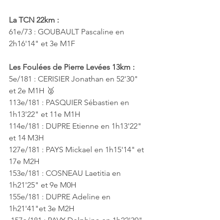
La TCN 22km : 
61e/73 : GOUBAULT Pascaline en 
2h16'14" et 3e M1F
Les Foulées de Pierre Levées 13km :
5e/181 : 
CERISIER Jonathan en 52'30" 
et 2e M1H 🥈
113e/181 : PASQUIER Sébastien en 
1h13'22" et 11e M1H
114e/181 : DUPRE Etienne en 1h13'22" 
et 14 M3H
127e/181 : PAYS Mickael en 1h15'14" et 
17e M2H
153e/181 : COSNEAU Laetitia en 
1h21'25" et 9e M0H
155e/181 : DUPRE Adeline en 
1h21'41"et 3e M2H