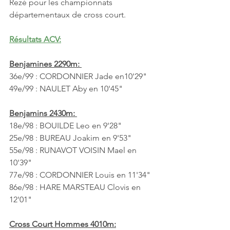
Rezé pour les championnats 
départementaux de cross court. 
Résultats ACV:
Benjamines 2290m: 
36e/99 : CORDONNIER Jade en10'29"
49e/99 : NAULET Aby en 10'45"
Benjamins 2430m: 
18e/98 : BOUILDE Leo en 9'28"
25e/98 : BUREAU Joakim en 9'53"
55e/98 : RUNAVOT VOISIN Mael en 
10'39"
77e/98 : CORDONNIER Louis en 11'34"
86e/98 : HARE MARSTEAU Clovis en 
12'01"
Cross Court Hommes 4010m: