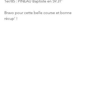
1er/85 : PINEAU Baptiste en 59.31'
Bravo pour cette belle course et bonne 
récup' !