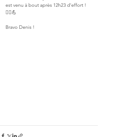
est venu à bout après 12h23 d'effort ! 
🏃‍♀️💪
Bravo Denis !